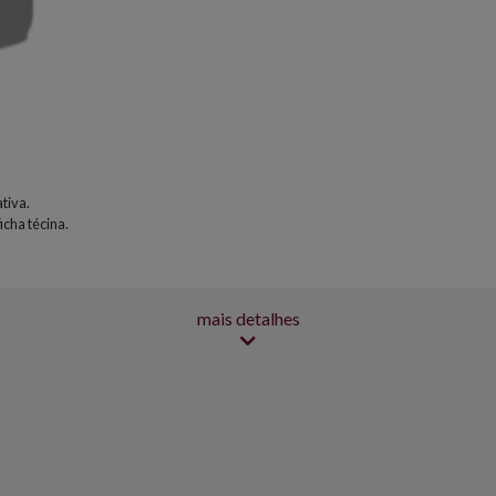
tiva.
icha técina.
mais detalhes