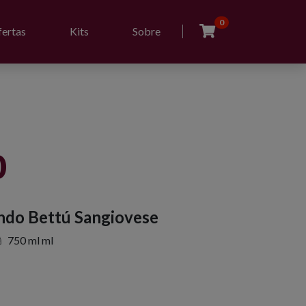
0
ertas
Kits
Sobre
0
ndo Bettú Sangiovese
750 ml ml