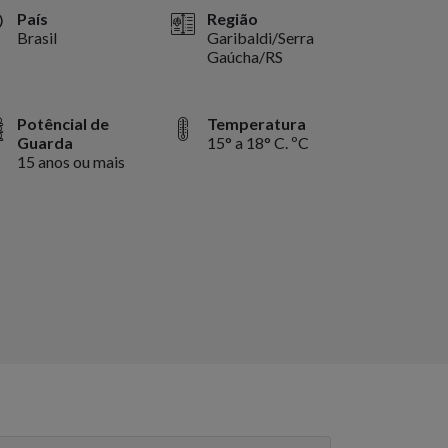
País
Região
Brasil
Garibaldi/Serra
Gaúcha/RS
Potêncial de
Temperatura
Guarda
15° a 18° C. ºC
15 anos ou mais