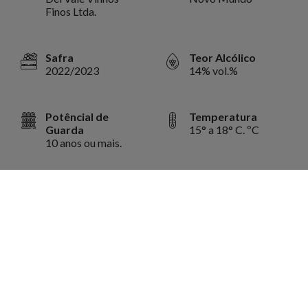
Finos Ltda.
Safra
Teor Alcólico
2022/2023
14% vol.%
Potêncial de
Temperatura
Guarda
15° a 18° C. ºC
10 anos ou mais.
Volume
750 ml ml