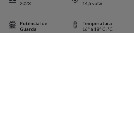
2023
14,5 vol%
Potêncial de
Temperatura
Guarda
16° a 18° C. ºC
10 anos ou mais
Volume
750 ml ml
Harmonização