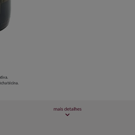
tiva.
icha técina.
mais detalhes