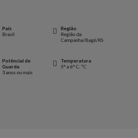
País
Região
Brasil
Região da
Campanha/Bagé/RS
Potêncial de
Temperatura
Guarda
5° a 6° C. ºC
3 anos ou mais