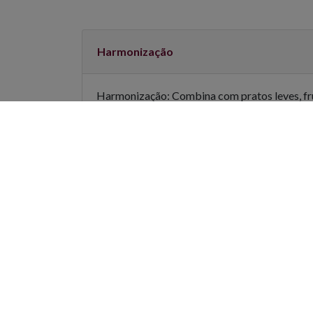
Harmonização
Harmonização: Combina com pratos leves, frut
Gustativo
Olfativo
Descrição