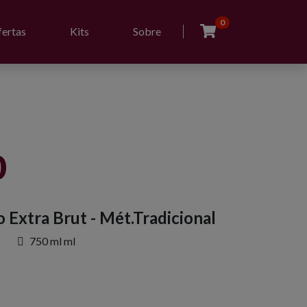
0
ertas
Kits
Sobre
0
Extra Brut - Mét.Tradicional
750 ml ml