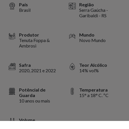
País
Região
Brasil
Serra Gaúcha -
Garibaldi - RS
Produtor
Mundo
Tenuta Foppa &
Novo Mundo
Ambrosi
Safra
Teor Alcólico
2020, 2021 e 2022
14% vol%
Potêncial de
Temperatura
Guarda
15° a 18° C. ºC
10 anos ou mais
Volume
750 ml ml