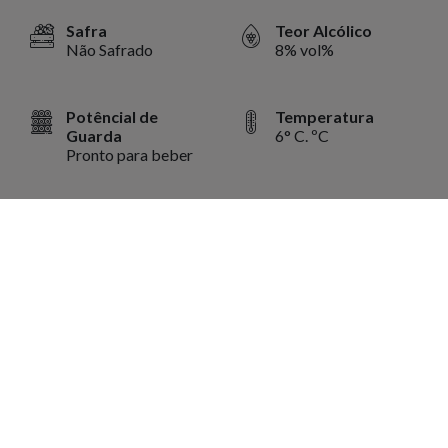
Safra
Teor Alcólico
Não Safrado
8% vol%
Potêncial de
Temperatura
Guarda
6° C. ºC
Pronto para beber
Volume
750 ml ml
Harmonização