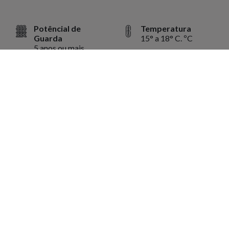
Potêncial de
Temperatura
Guarda
15° a 18° C. ºC
5 anos ou mais
Volume
750 ml ml
Harmonização
Harmoniza bem com massas, carnes, embutidos