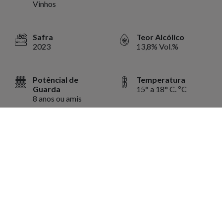
Vinhos
Safra
Teor Alcólico
2023
13,8% Vol.%
Potêncial de
Temperatura
Guarda
15° a 18° C. ºC
8 anos ou amis
Volume
750 ml ml