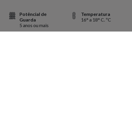
Potêncial de
Temperatura
Guarda
16° a 18° C. ºC
5 anos ou mais
Volume
750 Ml ml
Harmonização
Ideal para acompanhar carnes de caças, aves