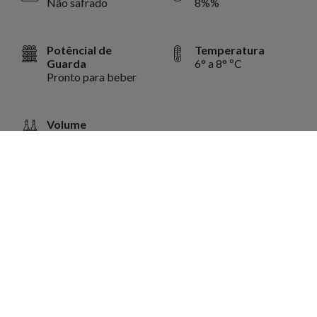
Não safrado
8%%
Potêncial de
Temperatura
Guarda
6° a 8° ºC
Pronto para beber
Volume
750 ml
Harmonização