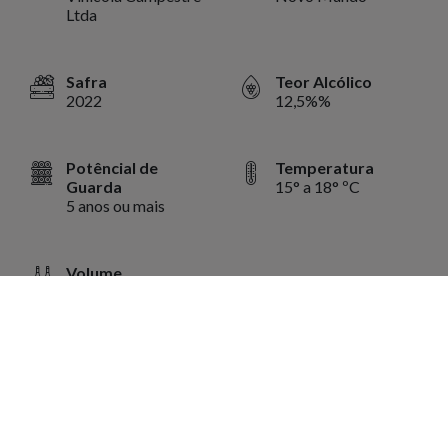
Ltda
Safra
Teor Alcólico
2022
12,5%%
Potêncial de
Temperatura
Guarda
15° a 18° ºC
5 anos ou mais
Volume
750 ml ml