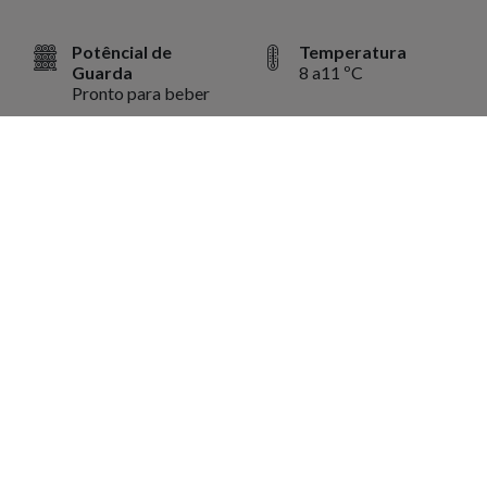
Potêncial de
Temperatura
Guarda
8 a11 ºC
Pronto para beber
Volume
750 ml
Harmonização
Preparações a base de pescados, frutos do mar,