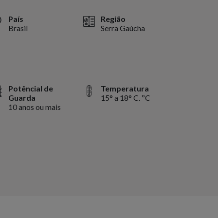
País
Região
Brasil
Serra Gaúcha
Potêncial de
Temperatura
Guarda
15° a 18° C. ºC
10 anos ou mais