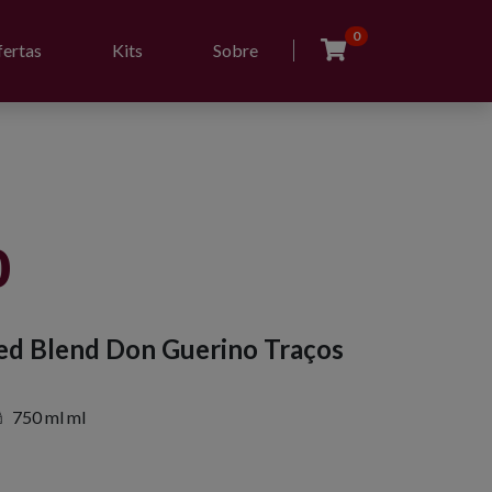
0
ertas
Kits
Sobre
0
ed Blend Don Guerino Traços
750 ml ml