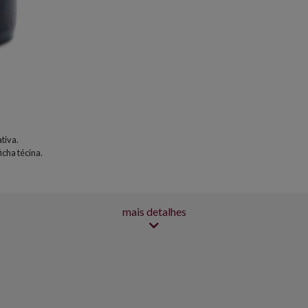
tiva.
icha técina.
mais detalhes