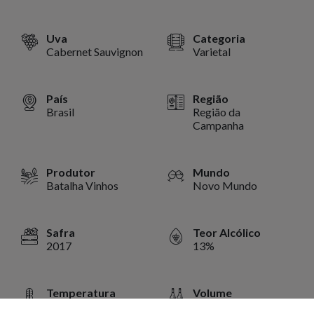
Uva
Categoria
Cabernet Sauvignon
Varietal
País
Região
Brasil
Região da
Campanha
Produtor
Mundo
Batalha Vinhos
Novo Mundo
Safra
Teor Alcólico
2017
13%
Temperatura
Volume
14 a 18 ºC
750 ml